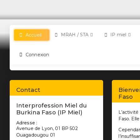
MRAH / STA
IP miel
Accueil
Connexion
Précedent
Contact
Bienven
Faso
Interprofession Miel du
Burkina Faso (IP Miel)
L’activit
Faso. Ell
Adresse :
Avenue de Lyon, 01 BP 502
Cependant
Ouagadougou 01
l’insuffi