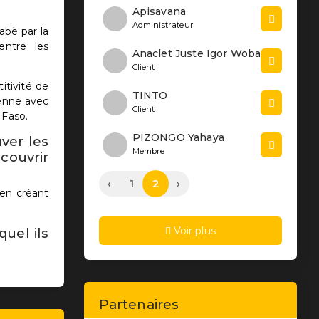
Apisavana
Administrateur
abè par la
entre les
Anaclet Juste Igor Woba
Client
itivité de
TINTO
éenne avec
Client
 Faso.
PIZONGO Yahaya
ver les
Membre
couvrir
2
‹
1
›
 en créant
Voir plus
quel ils
Partenaires