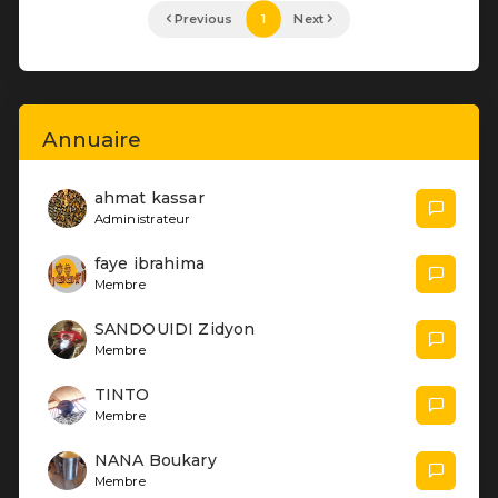
Administrateur
faye ibrahima
Membre
SANDOUIDI Zidyon
Membre
TINTO
Membre
NANA Boukary
Membre
Aristide KABORE
Administrateur
1
‹
2
›
Voir plus